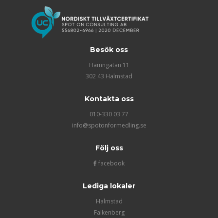
Besök oss
Hamngatan 11
302 43 Halmstad
Kontakta oss
010-330 03 77
info@spotonformedling.se
Följ oss
facebook
Lediga lokaler
Halmstad
Falkenberg