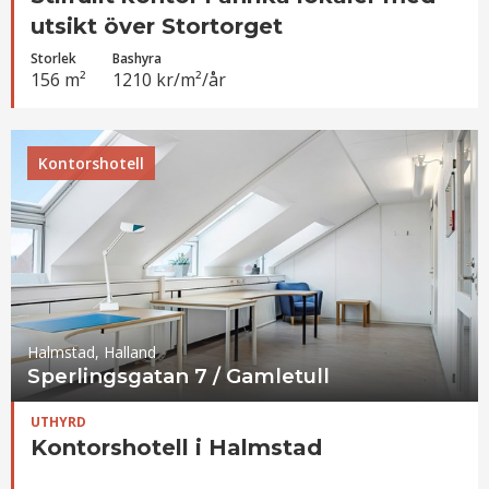
utsikt över Stortorget
Storlek
Bashyra
156 m²
1210 kr/m²/år
Kontorshotell
Halmstad, Halland
Sperlingsgatan 7 / Gamletull
UTHYRD
Kontorshotell i Halmstad