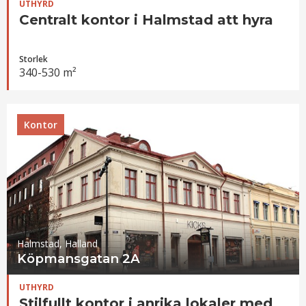
UTHYRD
Centralt kontor i Halmstad att hyra
Storlek
340-530 m²
Kontor
Halmstad, Halland
Köpmansgatan 2A
UTHYRD
Stilfullt kontor i anrika lokaler med