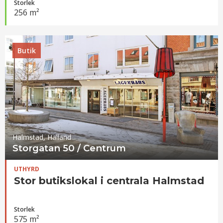
Storlek
256 m²
Butik
Halmstad, Halland
Storgatan 50 / Centrum
UTHYRD
Stor butikslokal i centrala Halmstad
Storlek
575 m²