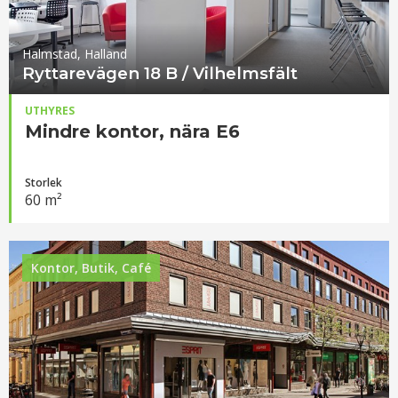
Halmstad, Halland
Ryttarevägen 18 B / Vilhelmsfält
UTHYRES
Mindre kontor, nära E6
Storlek
60 m²
Kontor, Butik, Café