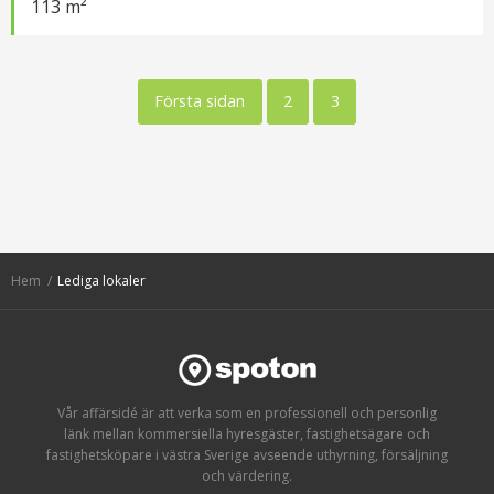
113 m²
Första sidan
2
3
Hem
Lediga lokaler
Vår affärsidé är att verka som en professionell och personlig
länk mellan kommersiella hyresgäster, fastighetsägare och
fastighetsköpare i västra Sverige avseende uthyrning, försäljning
och värdering.