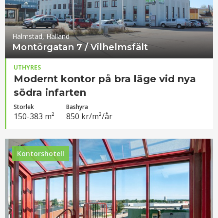
Halmstad, Halland
Montörgatan 7 / Vilhelmsfält
UTHYRES
Modernt kontor på bra läge vid nya
södra infarten
Storlek
Bashyra
150-383 m²
850 kr/m²/år
Kontorshotell