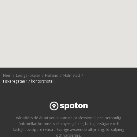
Hem
Lediga lokaler
Halland
Halmstad
Fiskaregatan 17 kontorshotell
Vår affärsidé är att verka som en professionell och personlig
länk mellan kommersiella hyresgäster, fastighetsägare och
fastighetsköpare i västra Sverige avseende uthyrning, försäljning
och värdering.