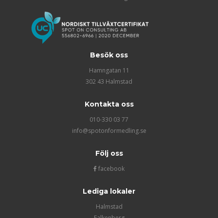
Besök oss
Hamngatan 11
302 43 Halmstad
Kontakta oss
010-330 03 77
info@spotonformedling.se
Följ oss
facebook
Lediga lokaler
Halmstad
Falkenberg