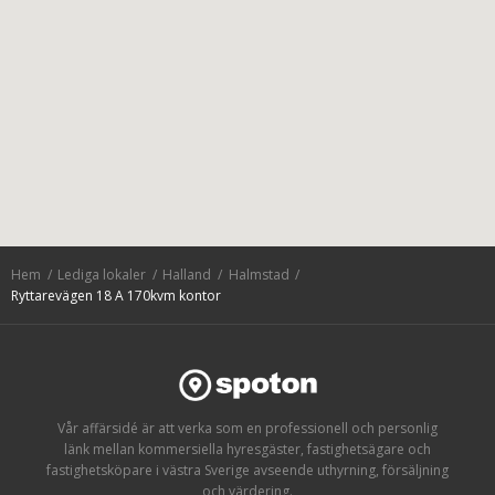
Hem
Lediga lokaler
Halland
Halmstad
Ryttarevägen 18 A 170kvm kontor
Vår affärsidé är att verka som en professionell och personlig
länk mellan kommersiella hyresgäster, fastighetsägare och
fastighetsköpare i västra Sverige avseende uthyrning, försäljning
och värdering.