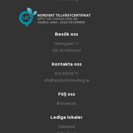
Besök oss
Hamngatan 11
302 43 Halmstad
Kontakta oss
010-330 03 77
info@spotonformedling.se
Följ oss
facebook
Lediga lokaler
Halmstad