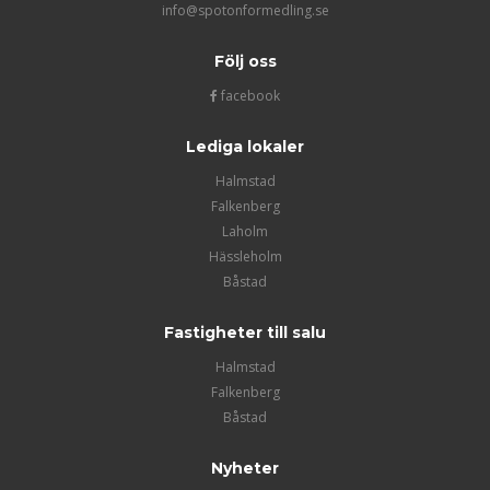
info@spotonformedling.se
Följ oss
facebook
Lediga lokaler
Halmstad
Falkenberg
Laholm
Hässleholm
Båstad
Fastigheter till salu
Halmstad
Falkenberg
Båstad
Nyheter