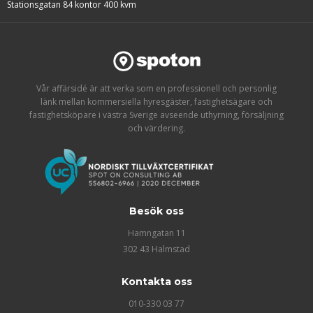
Stationsgatan 84 kontor 400 kvm
Vår affärsidé är att verka som en professionell och personlig
länk mellan kommersiella hyresgäster, fastighetsägare och
fastighetsköpare i västra Sverige avseende uthyrning, försäljning
och värdering.
Besök oss
Hamngatan 11
302 43 Halmstad
Kontakta oss
010-330 03 77