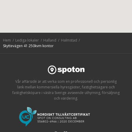
Hem
Lediga lokaler
Halland
Halmstad
Skyttevägen 41 250kvm kontor
Vår affärsidé är att verka som en professionell och personlig
länk mellan kommersiella hyresgäster, fastighetsägare och
fastighetsköpare i västra Sverige avseende uthyrning, försäljning
och värdering.