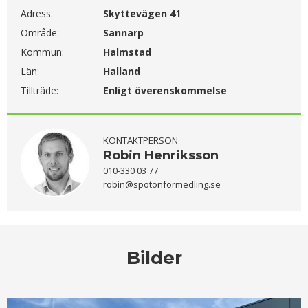
Adress:
Skyttevägen 41
Område:
Sannarp
Kommun:
Halmstad
Län:
Halland
Tillträde:
Enligt överenskommelse
KONTAKTPERSON
Robin Henriksson
010-330 03 77
robin@spotonformedling.se
Bilder