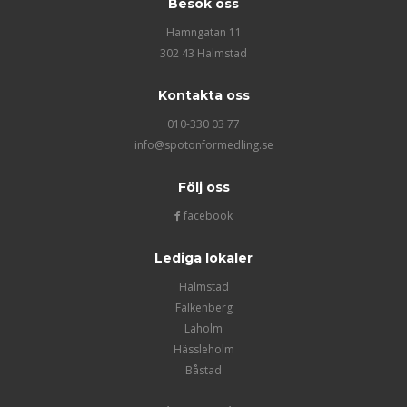
Besök oss
Hamngatan 11
302 43 Halmstad
Kontakta oss
010-330 03 77
info@spotonformedling.se
Följ oss
facebook
Lediga lokaler
Halmstad
Falkenberg
Laholm
Hässleholm
Båstad