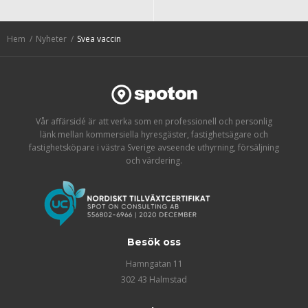
Hem
Nyheter
Svea vaccin
Vår affärsidé är att verka som en professionell och personlig
länk mellan kommersiella hyresgäster, fastighetsägare och
fastighetsköpare i västra Sverige avseende uthyrning, försäljning
och värdering.
Besök oss
Hamngatan 11
302 43 Halmstad