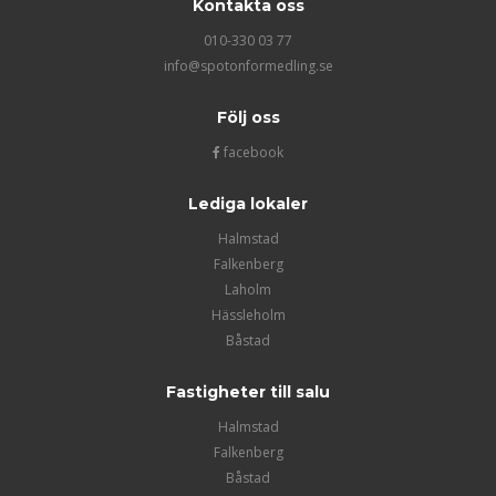
Kontakta oss
010-330 03 77
info@spotonformedling.se
Följ oss
facebook
Lediga lokaler
Halmstad
Falkenberg
Laholm
Hässleholm
Båstad
Fastigheter till salu
Halmstad
Falkenberg
Båstad