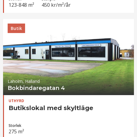
123-848 m²
450 kr/m²/år
Butik
Laholm, Halland
Bokbindaregatan 4
UTHYRD
Butikslokal med skyltläge
Storlek
275 m²