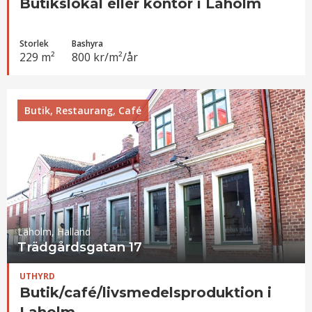
Butikslokal eller kontor i Laholm
Storlek
Bashyra
229 m²
800 kr/m²/år
Butik, Restaurang, Café
Laholm, Halland
Trädgårdsgatan 17
UTHYRD
Butik/café/livsmedelsproduktion i