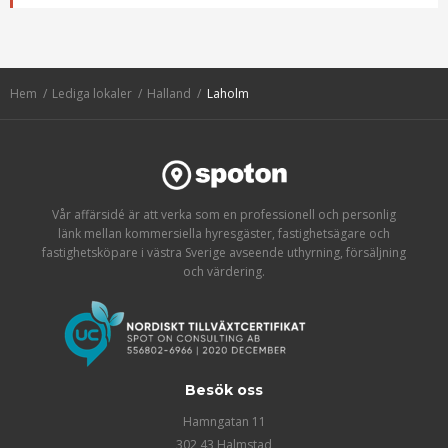
Hem
Lediga lokaler
Halland
Laholm
Vår affärsidé är att verka som en professionell och personlig
länk mellan kommersiella hyresgäster, fastighetsägare och
fastighetsköpare i västra Sverige avseende uthyrning, försäljning
och värdering.
Besök oss
Hamngatan 11
302 43 Halmstad