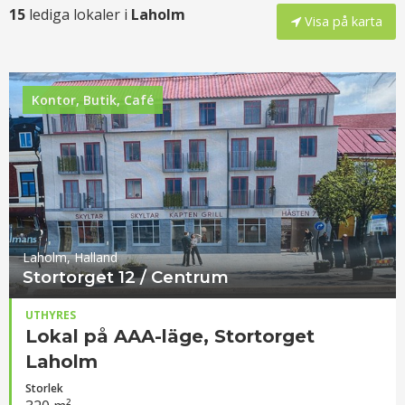
15
lediga lokaler i
Laholm
Visa på karta
Kontor, Butik, Café
Laholm, Halland
Stortorget 12 / Centrum
UTHYRES
Lokal på AAA-läge, Stortorget
Laholm
Storlek