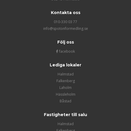
Kontakta oss
010-330 03 77
info@spotonformedling.se
Följ oss
facebook
Lediga lokaler
Halmstad
Falkenberg
Laholm
Hässleholm
Båstad
Fastigheter till salu
Halmstad
Falkenberg