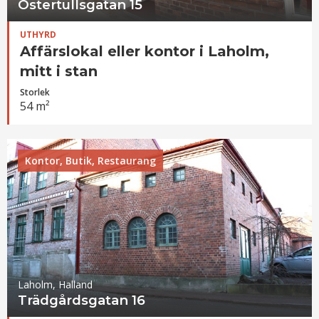
Östertullsgatan 15
UTHYRD
Affärslokal eller kontor i Laholm,
mitt i stan
Storlek
54 m²
Kontor, Butik, Restaurang
Laholm, Halland
Trädgårdsgatan 16