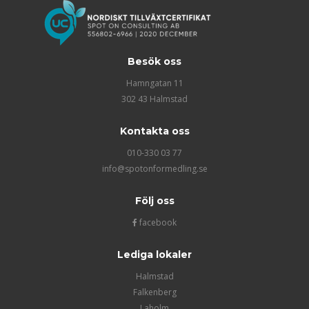
Besök oss
Hamngatan 11
302 43 Halmstad
Kontakta oss
010-330 03 77
info@spotonformedling.se
Följ oss
facebook
Lediga lokaler
Halmstad
Falkenberg
Laholm