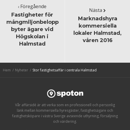
Föregående
Nästa
Fastigheter för
Marknadshyra
mångmiljonbelopp
kommersiella
byter ägare vid
lokaler Halmstad,
Högskolan i
våren 2016
Halmstad
Hem
Nyheter
Stor fastighetsaffär i centrala Halmstad
Vår affärsidé är att verka som en professionell och personlig
länk mellan kommersiella hyresgäster, fastighetsägare och
fastighetsköpare i västra Sverige avseende uthyrning, försäljning
och värdering.