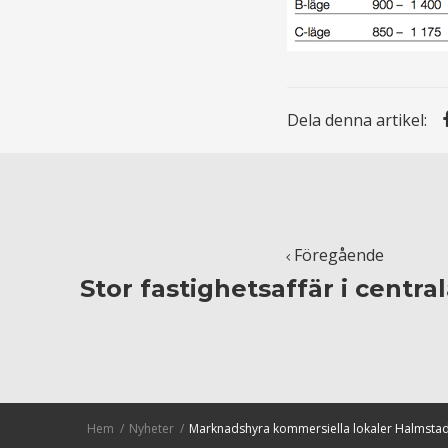
Dela denna artikel:
Föregående
Stor fastighetsaffär i centr
Hem
Nyheter
Marknadshyra kommersiella lokaler Halmstad