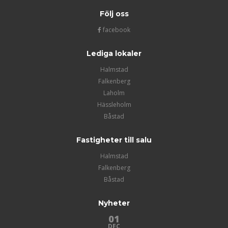
Följ oss
facebook
Lediga lokaler
Halmstad
Falkenberg
Laholm
Hässleholm
Båstad
Fastigheter till salu
Halmstad
Falkenberg
Båstad
Nyheter
01
DEC