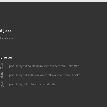
ölj oss
facebook
yheter
01
Spot On hyr ut ca 700 kvm kontor i centrala Halmstad
EC
04
Spot On hyr ut 450 kvm kontorslokal i centrala Laholm
EP
01
Spot On hyr ut butikslokal i Halmstad
AY