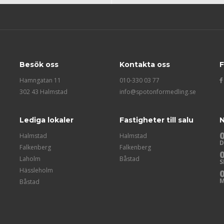
Besök oss
Kontakta oss
F
Hamngatan 11
010-330 03 77
302 43 Halmstad
info@spotonformedling.se
Lediga lokaler
Fastigheter till salu
N
Halmstad
Halmstad
D
Falkenberg
Falkenberg
Laholm
Båstad
S
Hässleholm
M
Båstad