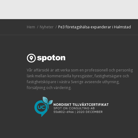
Hem
Nyheter
Pe3 företagshälsa expanderar i Halmstad
Vår affärsidé är att verka som en professionell och personlig
länk mellan kommersiella hyresgäster, fastighetsägare och
fastighetsköpare i västra Sverige avseende uthyrning,
försäljning och värdering.