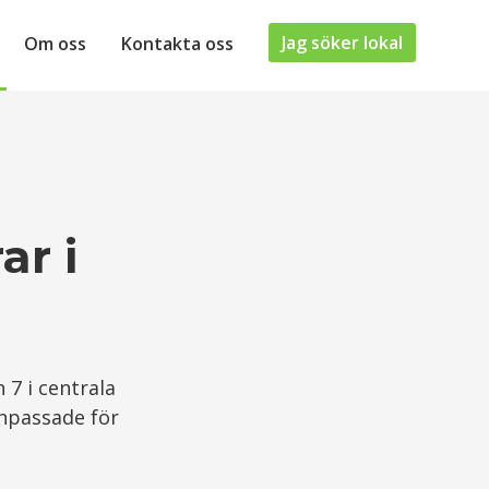
Jag söker lokal
Om oss
Kontakta oss
ar i
 7 i centrala
npassade för