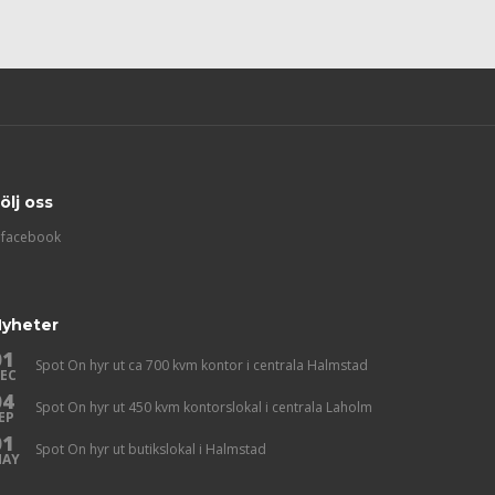
ölj oss
facebook
yheter
01
Spot On hyr ut ca 700 kvm kontor i centrala Halmstad
EC
04
Spot On hyr ut 450 kvm kontorslokal i centrala Laholm
EP
01
Spot On hyr ut butikslokal i Halmstad
AY