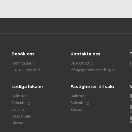
Besök oss
Kontakta oss
F
Hamngatan 11
010-330 03 77
302 43 Halmstad
info@spotonformedling.se
Lediga lokaler
Fastigheter till salu
N
Halmstad
Halmstad
D
Falkenberg
Falkenberg
Laholm
Båstad
S
Hässleholm
M
Båstad