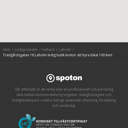
Hem
Lediga lokaler
Halland
Laholm
Trädgårdsgatan 18 Laholm ledig butik kontor att hyra lokal 100 kvm
Vår affärsidé är att verka som en professionell och personlig
länk mellan kommersiella hyresgäster, fastighetsägare och
fastighetsköpare i västra Sverige avseende uthyrning, försäljning
och värdering.