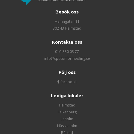
Besök oss
Hamngatan 11
302 43 Halmstad
Kontakta oss
010-330 03 77
info@spotonformedling.se
Följ oss
facebook
Lediga lokaler
Halmstad
Falkenberg
Laholm
Hässleholm
Båstad