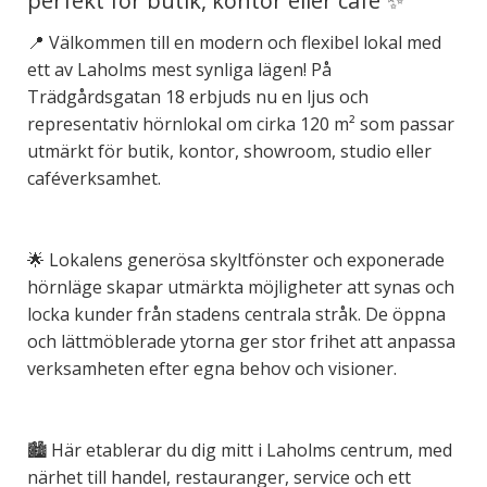
perfekt för butik, kontor eller café ✨
📍 Välkommen till en modern och flexibel lokal med
ett av Laholms mest synliga lägen! På
Trädgårdsgatan 18 erbjuds nu en ljus och
representativ hörnlokal om cirka 120 m² som passar
utmärkt för butik, kontor, showroom, studio eller
caféverksamhet.
🌟 Lokalens generösa skyltfönster och exponerade
hörnläge skapar utmärkta möjligheter att synas och
locka kunder från stadens centrala stråk. De öppna
och lättmöblerade ytorna ger stor frihet att anpassa
verksamheten efter egna behov och visioner.
🏙️ Här etablerar du dig mitt i Laholms centrum, med
närhet till handel, restauranger, service och ett