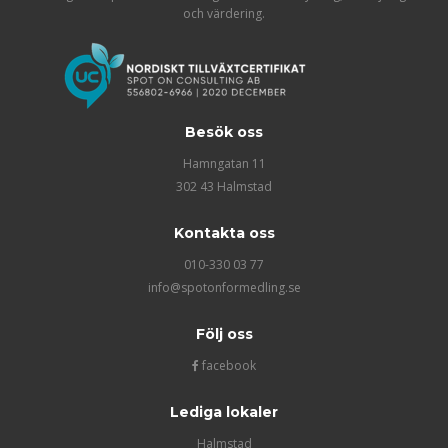
och värdering.
Besök oss
Hamngatan 11
302 43 Halmstad
Kontakta oss
010-330 03 77
info@spotonformedling.se
Följ oss
facebook
Lediga lokaler
Halmstad