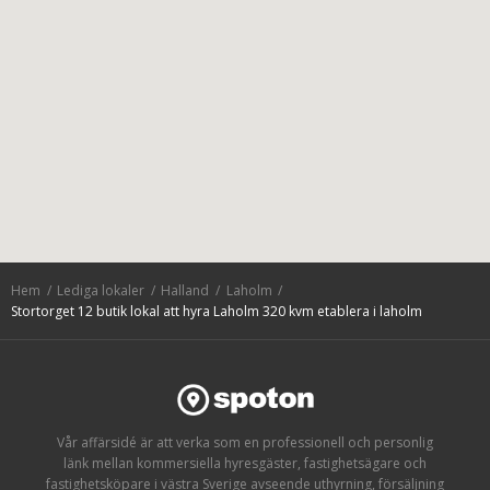
Hem
Lediga lokaler
Halland
Laholm
Stortorget 12 butik lokal att hyra Laholm 320 kvm etablera i laholm
Vår affärsidé är att verka som en professionell och personlig
länk mellan kommersiella hyresgäster, fastighetsägare och
fastighetsköpare i västra Sverige avseende uthyrning, försäljning