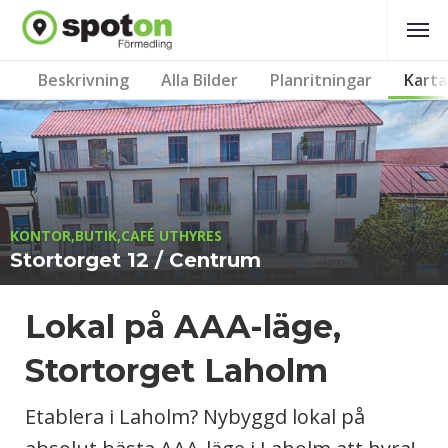
Beskrivning
Alla Bilder
Planritningar
Karta
KONTOR,BUTIK,CAFÉ UTHYRES
Stortorget 12 / Centrum
Lokal på AAA-läge,
Stortorget Laholm
Etablera i Laholm? Nybyggd lokal på