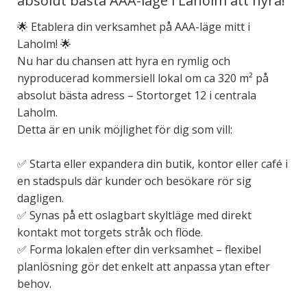
absolut bästa AAA-läge i Laholm att hyra!
🌟 Etablera din verksamhet på AAA-läge mitt i
Laholm! 🌟
Nu har du chansen att hyra en rymlig och
nyproducerad kommersiell lokal om ca 320 m² på
absolut bästa adress – Stortorget 12 i centrala
Laholm.
Detta är en unik möjlighet för dig som vill:
✅ Starta eller expandera din butik, kontor eller café i
en stadspuls där kunder och besökare rör sig
dagligen.
✅ Synas på ett oslagbart skyltläge med direkt
kontakt mot torgets stråk och flöde.
✅ Forma lokalen efter din verksamhet – flexibel
planlösning gör det enkelt att anpassa ytan efter
behov.