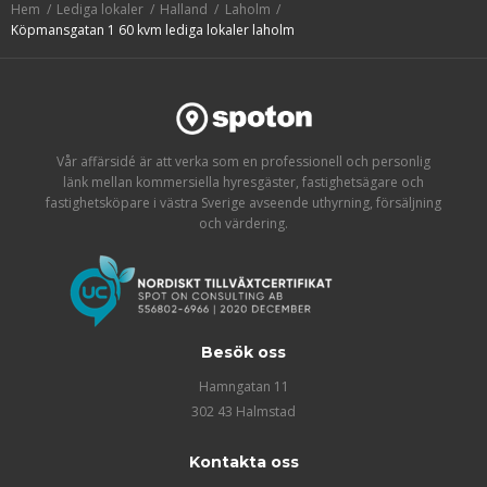
Hem
Lediga lokaler
Halland
Laholm
Köpmansgatan 1 60 kvm lediga lokaler laholm
Vår affärsidé är att verka som en professionell och personlig
länk mellan kommersiella hyresgäster, fastighetsägare och
fastighetsköpare i västra Sverige avseende uthyrning, försäljning
och värdering.
Besök oss
Hamngatan 11
302 43 Halmstad
Kontakta oss