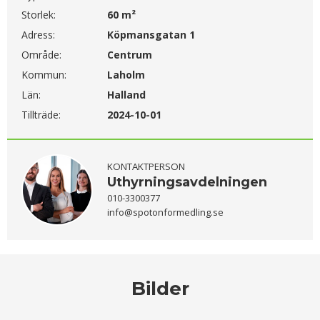
Storlek:
60 m²
Adress:
Köpmansgatan 1
Område:
Centrum
Kommun:
Laholm
Län:
Halland
Tillträde:
2024-10-01
KONTAKTPERSON
Uthyrningsavdelningen
010-3300377
info@spotonformedling.se
Bilder