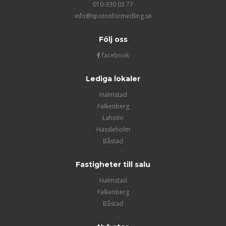
010-330 03 77
info@spotonformedling.se
Följ oss
facebook
Lediga lokaler
Halmstad
Falkenberg
Laholm
Hässleholm
Båstad
Fastigheter till salu
Halmstad
Falkenberg
Båstad