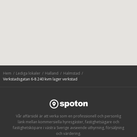
Hem
Lediga lokaler
Halland
Halmstad
Verkstadsgatan 6-8 240 kvm lager verkstad
Vår affärsidé är att verka som en professionell och personlig
länk mellan kommersiella hyresgäster, fastighetsägare och
fastighetsköpare i västra Sverige avseende uthyrning, försäljning
och värdering.