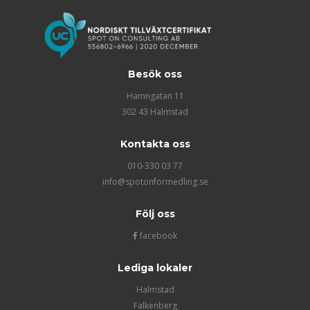
Besök oss
Hamngatan 11
302 43 Halmstad
Kontakta oss
010-330 03 77
info@spotonformedling.se
Följ oss
facebook
Lediga lokaler
Halmstad
Falkenberg