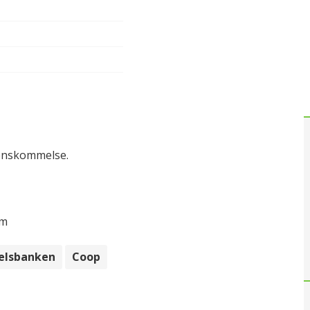
renskommelse.
mm
elsbanken
Coop