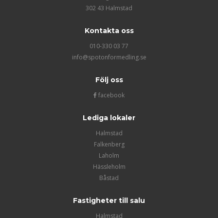
302 43 Halmstad
Kontakta oss
010-330 03 77
info@spotonformedling.se
Följ oss
facebook
Lediga lokaler
Halmstad
Falkenberg
Laholm
Hässleholm
Båstad
Fastigheter till salu
Halmstad