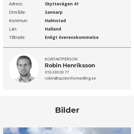
Adress:
Skyttevägen 41
Område:
Sannarp
Kommun:
Halmstad
Län:
Halland
Tillträde:
Enligt överenskommelse
KONTAKTPERSON
Robin Henriksson
010-330 03 77
robin@spotonformedling.se
Bilder