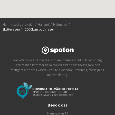
Hem
Lediga lokaler
Halland
Halmstad
Skyttevägen 41 2000kvm butik lager
Vår affärsidé är att verka som en professionell och personlig
länk mellan kommersiella hyresgäster, fastighetsägare och
fastighetsköpare i västra Sverige avseende uthyrning, försäljning
och värdering.
Besök oss
Hamngatan 11