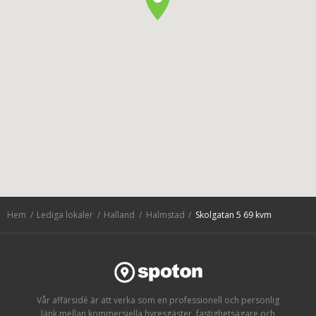
Hem
Lediga lokaler
Halland
Halmstad
Skolgatan 5 69 kvm
Vår affärsidé är att verka som en professionell och personlig
länk mellan kommersiella hyresgäster, fastighetsägare och