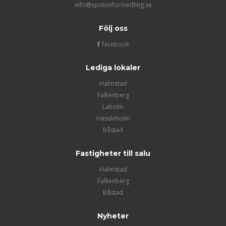
info@spotonformedling.se
Följ oss
facebook
Lediga lokaler
Halmstad
Falkenberg
Laholm
Hässleholm
Båstad
Fastigheter till salu
Halmstad
Falkenberg
Båstad
Nyheter