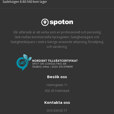
Sadelvägen 8 80-560 kvm lager
Vår affärsidé är att verka som en professionell och personlig
länk mellan kommersiella hyresgäster, fastighetsägare och
fastighetsköpare i västra Sverige avseende uthyrning, försäljning
och värdering.
Besök oss
Hamngatan 11
302 43 Halmstad
Kontakta oss
010-330 03 77