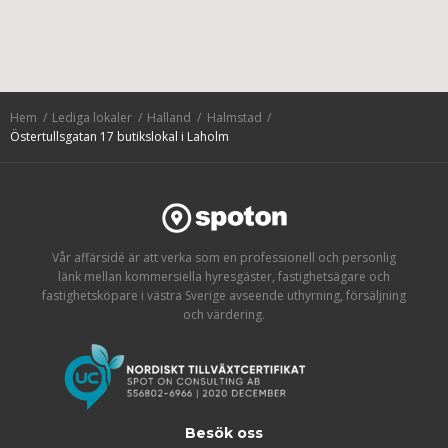
Hem
Lediga lokaler
Halland
Halmstad
Östertullsgatan 17 butikslokal i Laholm
Vår affärsidé är att verka som en professionell och personlig
länk mellan kommersiella hyresgäster, fastighetsägare och
fastighetsköpare i västra Sverige avseende uthyrning, försäljning
och värdering.
Besök oss