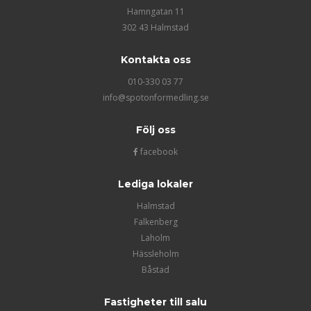
Hamngatan 11
302 43 Halmstad
Kontakta oss
010-330 03 77
info@spotonformedling.se
Följ oss
facebook
Lediga lokaler
Halmstad
Falkenberg
Laholm
Hässleholm
Båstad
Fastigheter till salu