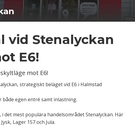
kan
l vid Stenalyckan
ot E6!
skyltläge mot E6!
alyckan, strategiskt beläget vid E6 i Halmstad
r både egen entré samt inlastning.
d, i det mest populära handelsområdet Stenalyckan. Här
ysk, Lager 157 och Jula.