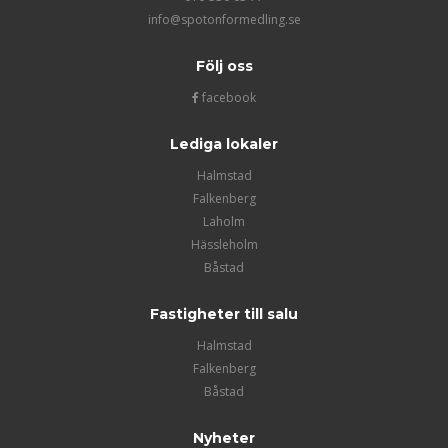
info@spotonformedling.se
Följ oss
facebook
Lediga lokaler
Halmstad
Falkenberg
Laholm
Hässleholm
Båstad
Fastigheter till salu
Halmstad
Falkenberg
Båstad
Nyheter