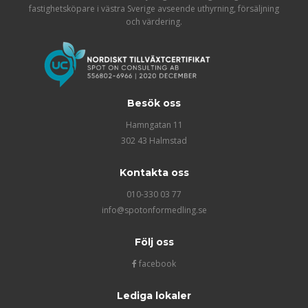
fastighetsköpare i västra Sverige avseende uthyrning, försäljning
och värdering.
Besök oss
Hamngatan 11
302 43 Halmstad
Kontakta oss
010-330 03 77
info@spotonformedling.se
Följ oss
facebook
Lediga lokaler