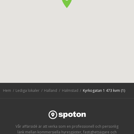
Hem
Lediga lokaler
Halland
Halmstad
Kyrkogatan 1 473 kvm (1)
Vår affärsidé är att verka som en professionell och personlig
länk mellan kommersiella hyresgäster, fastighetsägare och