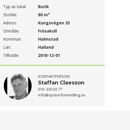
Typ av lokal:
Butik
Storlek:
80 m²
Adress:
Kungsvägen 35
Område:
Frösakull
Kommun:
Halmstad
Län:
Halland
Tillträde:
2018-12-01
KONTAKTPERSON
Staffan Claesson
010- 330 03 77
info@spotonformedling.se