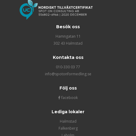
Besök oss
Hamngatan 11
302 43 Halmstad
Kontakta oss
010-330 03 77
info@spotonformedling.se
Följ oss
facebook
Lediga lokaler
Halmstad
Falkenberg
Laholm