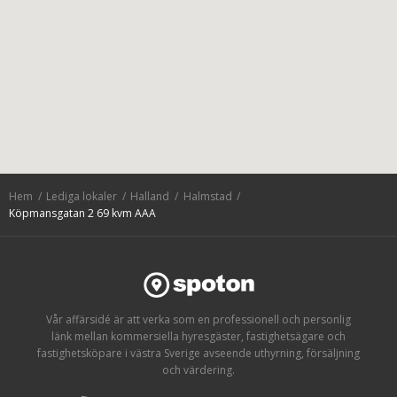
Hem
Lediga lokaler
Halland
Halmstad
Köpmansgatan 2 69 kvm AAA
Vår affärsidé är att verka som en professionell och personlig
länk mellan kommersiella hyresgäster, fastighetsägare och
fastighetsköpare i västra Sverige avseende uthyrning, försäljning
och värdering.