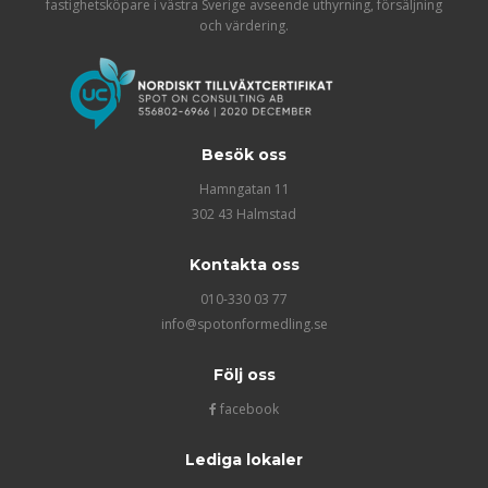
fastighetsköpare i västra Sverige avseende uthyrning, försäljning
och värdering.
Besök oss
Hamngatan 11
302 43 Halmstad
Kontakta oss
010-330 03 77
info@spotonformedling.se
Följ oss
facebook
Lediga lokaler