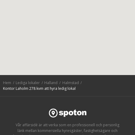
Hem
Lediga lokaler
Halland
Halmstad
Kontor Laholm 278 kvm att hyra ledig lokal
Vår affärsidé är att verka som en professionell och personlig
länk mellan kommersiella hyresgäster, fastighetsägare och