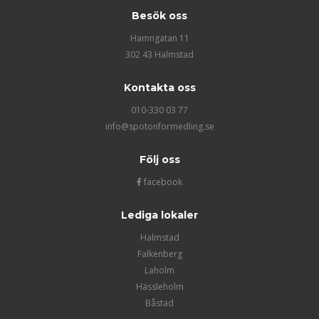
Besök oss
Hamngatan 11
302 43 Halmstad
Kontakta oss
010-330 03 77
info@spotonformedling.se
Följ oss
facebook
Lediga lokaler
Halmstad
Falkenberg
Laholm
Hässleholm
Båstad