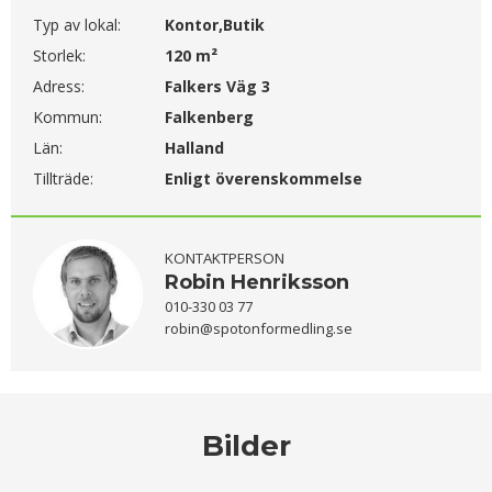
Typ av lokal:
Kontor,Butik
Storlek:
120 m²
Adress:
Falkers Väg 3
Kommun:
Falkenberg
Län:
Halland
Tillträde:
Enligt överenskommelse
KONTAKTPERSON
Robin Henriksson
010-330 03 77
robin@spotonformedling.se
Bilder