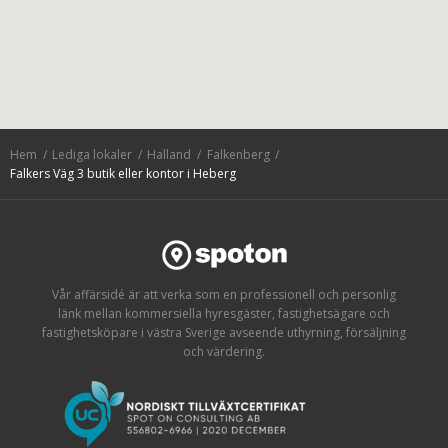
Hem
Lediga lokaler
Halland
Falkenberg
Falkers Väg 3 butik eller kontor i Heberg
Vår affärsidé är att verka som en professionell och personlig
länk mellan kommersiella hyresgäster, fastighetsägare och
fastighetsköpare i västra Sverige avseende uthyrning, försäljning
och värdering.