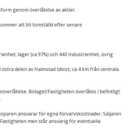
gsform genom överlåtelse av aktier.
kommer att bli tomställd efter senare
enhet, lager (ca 97%) och 443 Industrienhet, övrig
 östra delen av Halmstad tätort, ca 4 km från centrala
verlåtelse. Bolaget/Fastigheten överlåtes i befintligt
.
 Köparen ansvarar för egna förvärvskostnader. Säljaren
r i Fastigheten men står ansvarig för eventuella