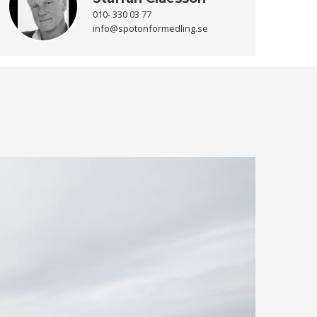
010- 330 03 77
info@spotonformedling.se