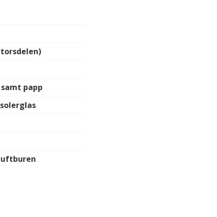
ntorsdelen)
 samt papp
isolerglas
 luftburen