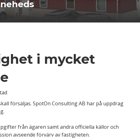
tineheds
ighet i mycket
de
tad
skall försäljas. SpotOn Consulting AB har på uppdrag
g.
gifter från ägaren samt andra officiella källor och
ussion avseende förvärv av fastigheten.