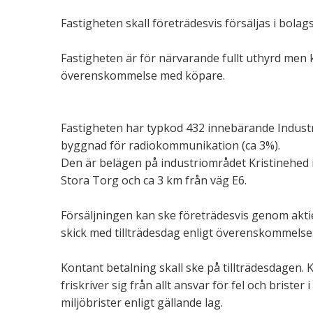
Fastigheten skall företrädesvis försäljas i bola
Fastigheten är för närvarande fullt uthyrd men 
överenskommelse med köpare.
Fastigheten har typkod 432 innebärande Industri
byggnad för radiokommunikation (ca 3%).
Den är belägen på industriområdet Kristinehed i
Stora Torg och ca 3 km från väg E6.
Försäljningen kan ske företrädesvis genom aktieö
skick med tillträdesdag enligt överenskommelse
Kontant betalning skall ske på tillträdesdagen.
friskriver sig från allt ansvar för fel och briste
miljöbrister enligt gällande lag.