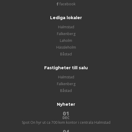
facebook
Lediga lokaler
Halmstad
Falkenberg
Laholm
Hässleholm
Båstad
Fastigheter till salu
Halmstad
Falkenberg
Båstad
Nyheter
01
DEC
Spot On hyr ut ca 700 kvm kontor i centrala Halmstad
04