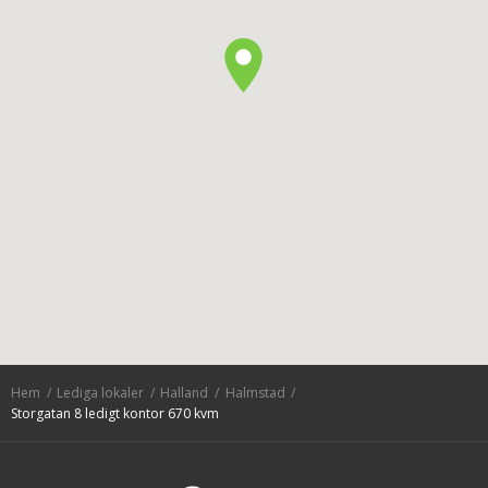
Hem
Lediga lokaler
Halland
Halmstad
Storgatan 8 ledigt kontor 670 kvm