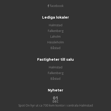
facebook
Lediga lokaler
Halmstad
Falkenberg
Laholm
Hässleholm
Båstad
Fastigheter till salu
Halmstad
Falkenberg
Båstad
Nyheter
01
DEC
Spot On hyr ut ca 700 kvm kontor i centrala Halmstad