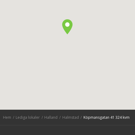
Hem
Lediga lokaler
Halland
Halmstad
Köpmansgatan 41 324 kvm