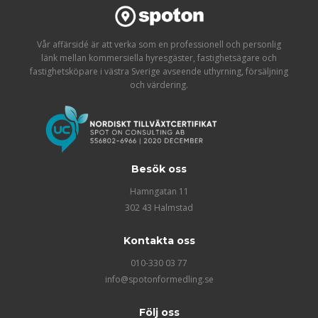
Vår affärsidé är att verka som en professionell och personlig
länk mellan kommersiella hyresgäster, fastighetsägare och
fastighetsköpare i västra Sverige avseende uthyrning, försäljning
och värdering.
Besök oss
Hamngatan 11
302 43 Halmstad
Kontakta oss
010-330 03 77
info@spotonformedling.se
Följ oss