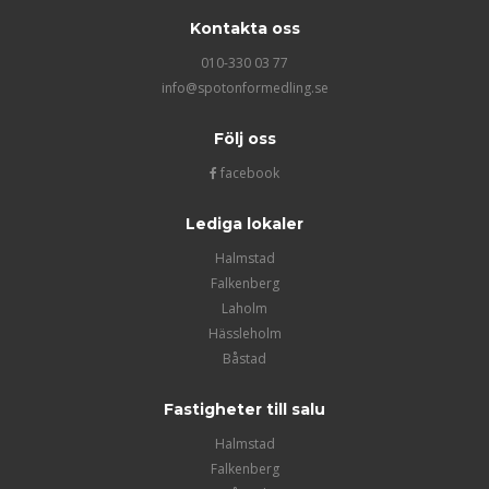
Kontakta oss
010-330 03 77
info@spotonformedling.se
Följ oss
facebook
Lediga lokaler
Halmstad
Falkenberg
Laholm
Hässleholm
Båstad
Fastigheter till salu
Halmstad
Falkenberg