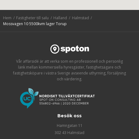
Hem
Fastigheter till salu
Halland
Halmstad
Mossvagen 10 5500kvm lager Torup
Vår affärsidé är att verka som en professionell och personlig
länk mellan kommersiella hyresgäster, fastighetsägare och
fastighetsköpare i västra Sverige avseende uthyrning, försäljning
och värdering.
Besök oss
Hamngatan 11
302 43 Halmstad